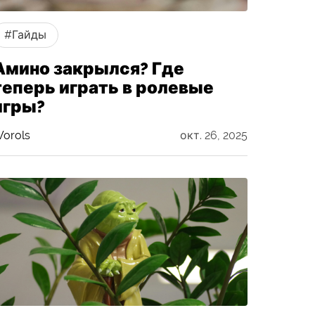
#Гайды
Амино закрылся? Где
теперь играть в ролевые
игры?
orols
окт. 26, 2025